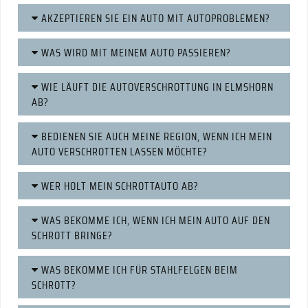
AKZEPTIEREN SIE EIN AUTO MIT AUTOPROBLEMEN?
WAS WIRD MIT MEINEM AUTO PASSIEREN?
WIE LÄUFT DIE AUTOVERSCHROTTUNG IN ELMSHORN
AB?
BEDIENEN SIE AUCH MEINE REGION, WENN ICH MEIN
AUTO VERSCHROTTEN LASSEN MÖCHTE?
WER HOLT MEIN SCHROTTAUTO AB?
WAS BEKOMME ICH, WENN ICH MEIN AUTO AUF DEN
SCHROTT BRINGE?
WAS BEKOMME ICH FÜR STAHLFELGEN BEIM
SCHROTT?